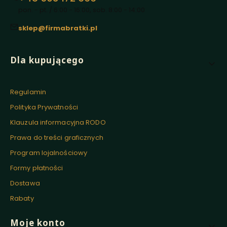
pon. - pt. / 6:00 - 16:00, sob. 8:00 - 14:00
sklep@firmabratki.pl
Linki w stopce
Dla kupującego
Regulamin
Polityka Prywatności
Klauzula informacyjna RODO
Prawa do treści graficznych
Program lojalnościowy
Formy płatności
Dostawa
Rabaty
Moje konto