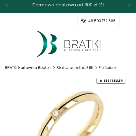
Darmowa dostawa od 300 zł 📦
+48 503 172 666
BRATKI Hurtownia Biżuterii
Stal szlachetna 316L
Pierścionki
BESTSELLER