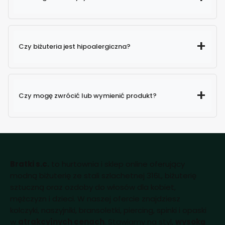
Czy biżuteria jest hipoalergiczna?
Czy mogę zwrócić lub wymienić produkt?
Bratki s.c.
to hurtownia i sklep online oferujący
modną biżuterię ze stali szlachetnej 316L, biżuterię
sztuczną oraz ozdoby do włosów dla kobiet,
mężczyzn i dzieci. W naszej ofercie znajdziesz
kolczyki, naszyjniki, bransoletki, piercing, spinki i opaski
w
atrakcyjnych cenach
. Stawiamy na styl,
wysoką