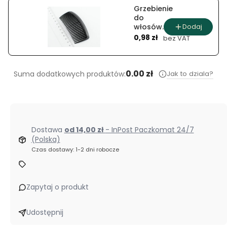
Grzebienie
do
Dodaj
włosów
Cena
(10 szt.)
0,98 zł
bez VAT
0.00 zł
Jak to dziala?
Suma dodatkowych produktów:
Dostawa
od 14,00 zł
- InPost Paczkomat 24/7
(Polska)
Czas dostawy: 1-2 dni robocze
Zapytaj o produkt
Udostępnij