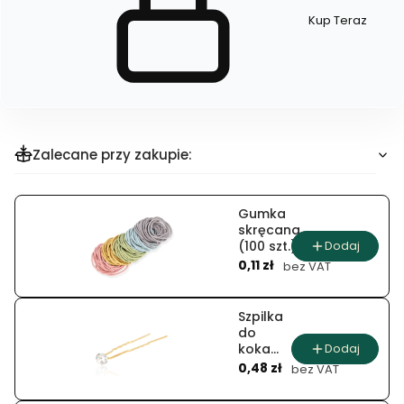
Kup Teraz
Szybki
zakup
dla
produktu
Obrączka
oczko
Zalecane przy zakupie:
Gumka
skręcana
Dodaj
(100 szt.)
Cena
0,11 zł
bez VAT
Szpilka
do
Dodaj
koka
Cena
kryształ
0,48 zł
bez VAT
(20
szt.)