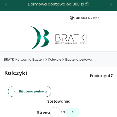
Darmowa dostawa od 300 zł 📦
+48 503 172 666
BRATKI Hurtownia Biżuterii
Kolekcje
Biżuteria perłowa
Kolczyki
Produkty:
47
Biżuteria perłowa
Lista produktów
Sortowanie:
z 3
Strona
Następne produkty