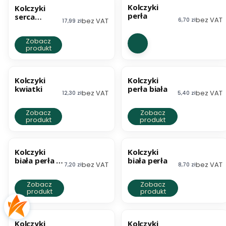
Kolczyki
Kolczyki
perła
serca
bez VAT
Cena netto
bez VAT
6,70 zł
Cena netto
17,99 zł
łańcuszki
Zobacz
produkt
BESTSELLER
Kolczyki
Kolczyki
kwiatki
perła biała
bez VAT
bez VAT
Cena netto
Cena netto
12,30 zł
5,40 zł
Zobacz
Zobacz
produkt
produkt
Kolczyki
Kolczyki
biała perła z
biała perła
bez VAT
bez VAT
Cena netto
Cena netto
7,20 zł
8,70 zł
rondelkiem
Zobacz
Zobacz
produkt
produkt
Kolczyki
Kolczyki