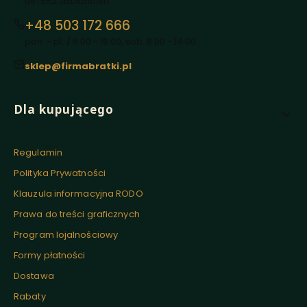
05-552 Jabłonowo
+48 503 172 666
pon. - pt. / 6:00 - 16:00, sob. 8:00 - 14:00
sklep@firmabratki.pl
Linki w stopce
Dla kupującego
Regulamin
Polityka Prywatności
Klauzula informacyjna RODO
Prawa do treści graficznych
Program lojalnościowy
Formy płatności
Dostawa
Rabaty